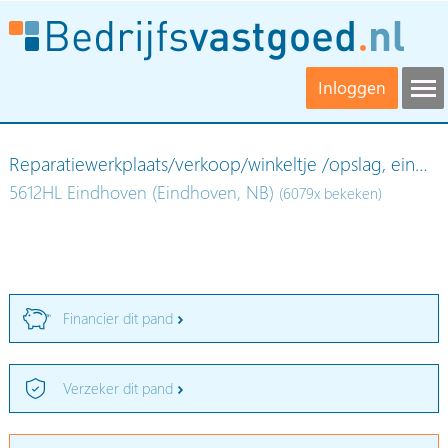
Inloggen
Reparatiewerkplaats/verkoop/winkeltje /opslag, ein…
5612HL Eindhoven (Eindhoven, NB)
(6079x bekeken)
Financier dit pand
Verzeker dit pand