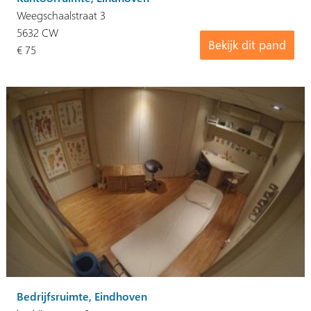
Weegschaalstraat 3
5632 CW
Bekijk dit pand
€ 75
Bedrijfsruimte, Eindhoven