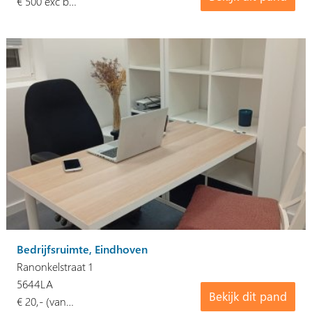
€ 500 exc b…
Bedrijfsruimte, Eindhoven
Ranonkelstraat 1
5644LA
Bekijk dit pand
€ 20,- (van…