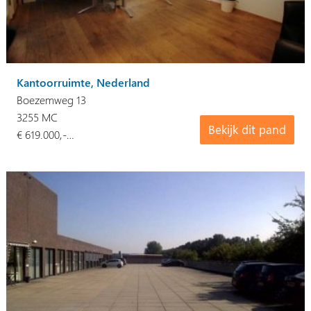
Kantoorruimte, Nederland
Boezemweg 13
3255 MC
Bekijk dit pand
€ 619.000,-…