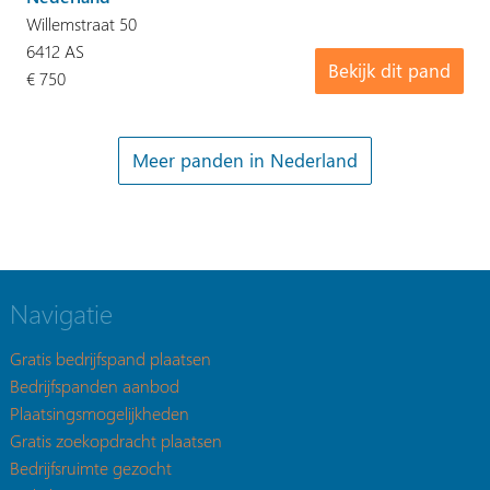
Willemstraat 50
6412 AS
Bekijk dit pand
€ 750
Meer panden in Nederland
Navigatie
Gratis bedrijfspand plaatsen
Bedrijfspanden aanbod
Plaatsingsmogelijkheden
Gratis zoekopdracht plaatsen
Bedrijfsruimte gezocht