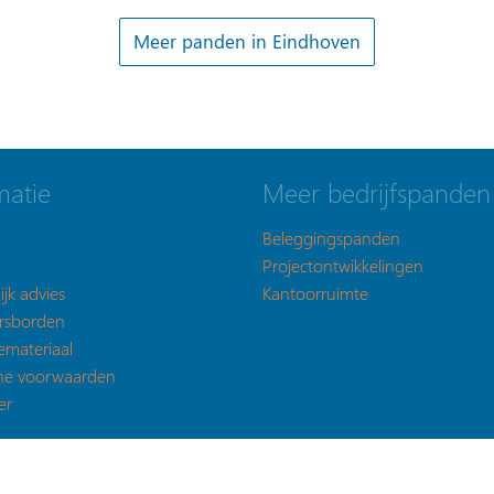
Meer panden in Eindhoven
matie
Meer bedrijfspanden
Beleggingspanden
Projectontwikkelingen
ijk advies
Kantoorruimte
rsborden
emateriaal
ne voorwaarden
er