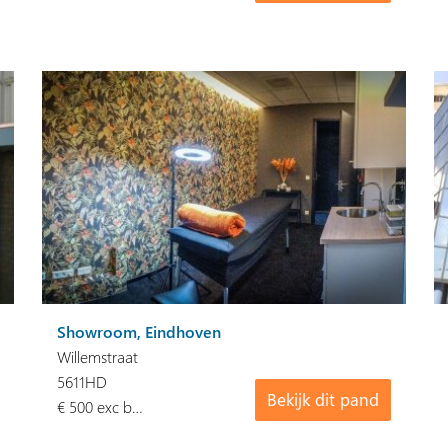
Showroom, Eindhoven
Willemstraat
5611HD
Bekijk dit pand
€ 500 exc b…