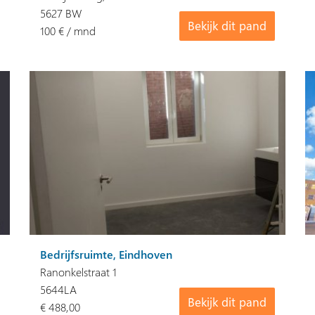
5627 BW
Bekijk dit pand
100 € / mnd
Bedrijfsruimte, Eindhoven
Ranonkelstraat 1
5644LA
Bekijk dit pand
€ 488,00