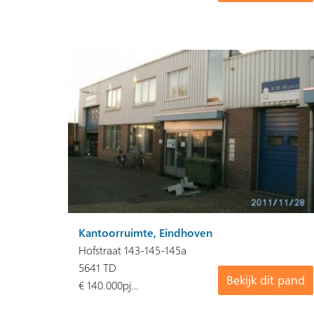
Kantoorruimte, Eindhoven
Hofstraat 143-145-145a
5641 TD
Bekijk dit pand
€ 140.000pj…