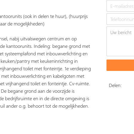
ntoorunits (ook in delen te huur), (huurprijs
 naar de mogelijkheden)
ensel, nabij uitvalswegen centrum en op
erde kantoorunits. Indeling: begane grond met
met systeemplafond met inbouwverlichting en
 keuken/pantry met keukeninrichting in
rijhangend toilet met fonteintje. 1e verdieping
d met inbouwverlichting en kabelgoten met
et vrijhangend toilet en fonteintje. Cv-ruimte.
Delen:
e. De begane grond aan de voorzijde is
de bedrijfsruimte en in de directe omgeving is
uil ander o.g. behoort tot de mogelijkheden.