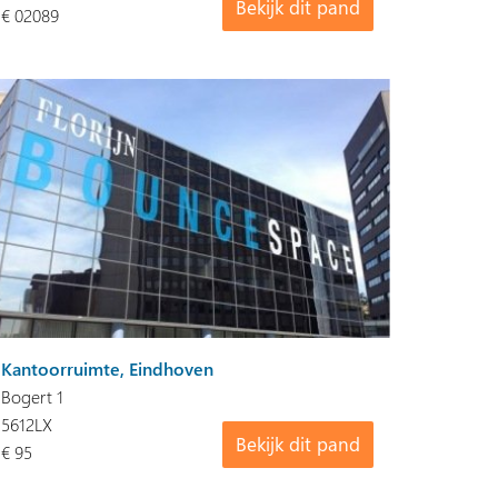
Bekijk dit pand
€ 02089
Kantoorruimte, Eindhoven
Bogert 1
5612LX
Bekijk dit pand
€ 95