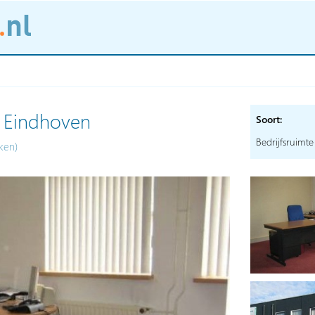
n, Eindhoven
Soort:
Bedrijfsruimte
ken)