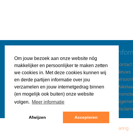
Navigatie
Infor
Om jouw bezoek aan onze website nóg
Gratis bedrijfspand plaatsen
Contact
makkelijker en persoonlijker te maken zetten
Bedrijfspanden aanbod
Nieuws
we cookies in. Met deze cookies kunnen wij
Plaatsingsmogelijkheden
Persoonl
en derde partijen informatie over jou
Gratis zoekopdracht plaatsen
Makelaa
verzamelen en jouw internetgedrag binnen
Bedrijfsruimte gezocht
Promoti
(en mogelijk ook buiten) onze website
Makelaars
Algeme
volgen.
Meer informatie
Energie vergelijken
Disclaim
Afwijzen
Accepteren
Copyright © Bedrijfsvastgoed.nl -
Privacyverklaring