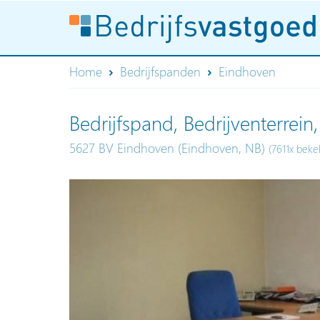
Home
Bedrijfspanden
Eindhoven
Bedrijfspand, Bedrijventerrei
5627 BV Eindhoven (Eindhoven, NB)
(7611x beke