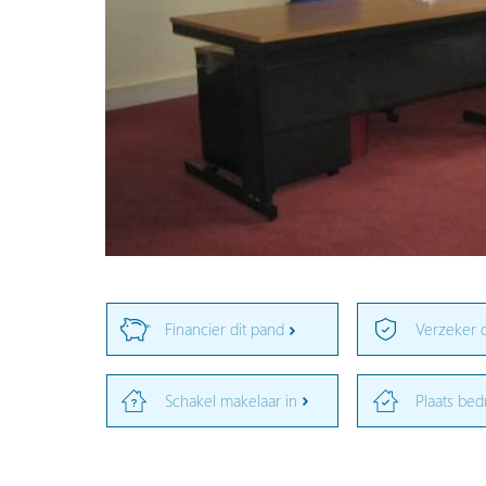
Financier dit pand
Verzeker 
Schakel makelaar in
Plaats bed