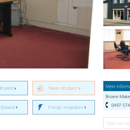
Meer informa
dit pand
Taxeer dit object
Broere Make
0497-57
rijfspand
Energie vergelijken