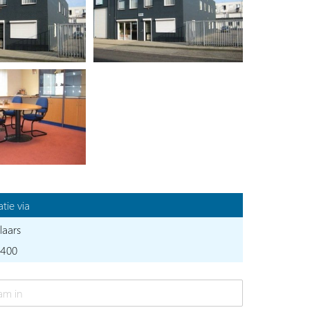
tie via
laars
4400