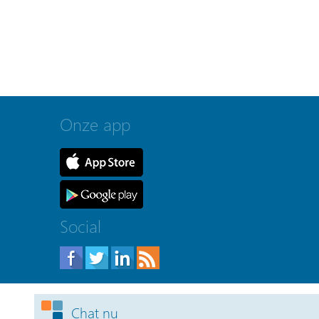
Onze app
Social
Webdesign & realisatie:
Loyals
- 2026
Chat nu