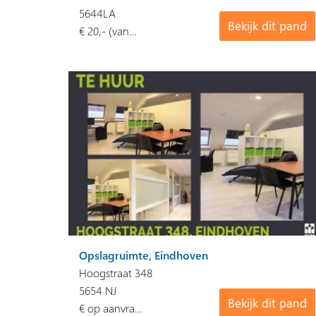
5644LA
Bekijk dit pand
€ 20,- (van…
Opslagruimte, Eindhoven
Hoogstraat 348
5654 NJ
Bekijk dit pand
€ op aanvra…