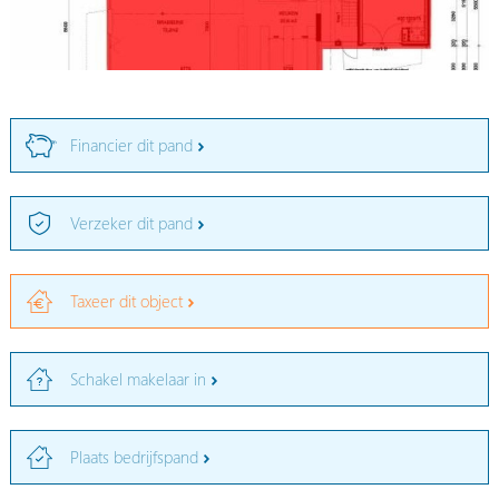
Financier dit pand
Verzeker dit pand
Taxeer dit object
Schakel makelaar in
Plaats bedrijfspand