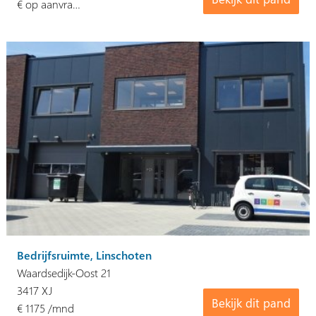
€ op aanvra…
Bedrijfsruimte, Linschoten
Waardsedijk-Oost 21
3417 XJ
Bekijk dit pand
€ 1175 /mnd