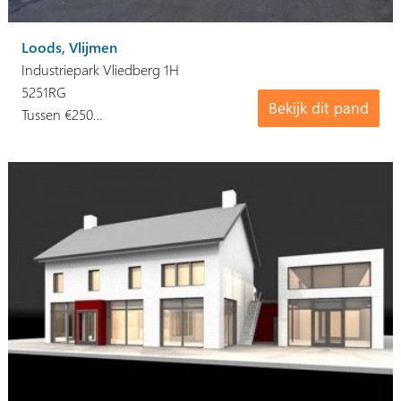
Loods, Vlijmen
Industriepark Vliedberg 1H
5251RG
Bekijk dit pand
Tussen €250…