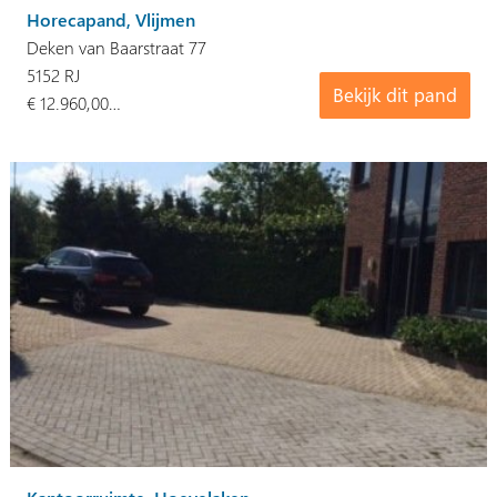
Horecapand, Vlijmen
Deken van Baarstraat 77
5152 RJ
Bekijk dit pand
€ 12.960,00…