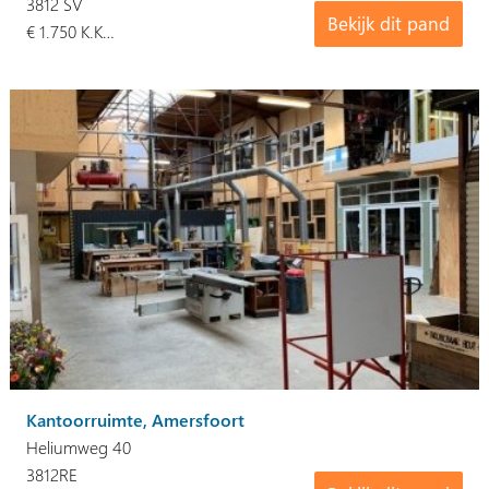
3812 SV
Bekijk dit pand
€ 1.750 K.K…
Kantoorruimte, Amersfoort
Heliumweg 40
3812RE