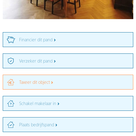
Financier dit pand
Verzeker dit pand
Taxeer dit object
Schakel makelaar in
Plaats bedrijfspand