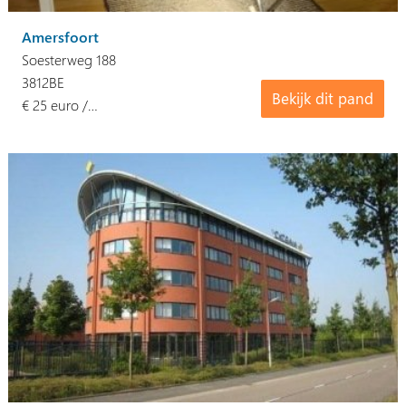
Amersfoort
Soesterweg 188
3812BE
Bekijk dit pand
€ 25 euro /…