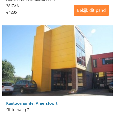
3817AA
Bekijk dit pand
€ 1285
Kantoorruimte, Amersfoort
Siliciumweg 71