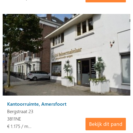
Kantoorruimte, Amersfoort
Bergstraat 23
3811NE
Bekijk dit pand
€ 1.175 / m…