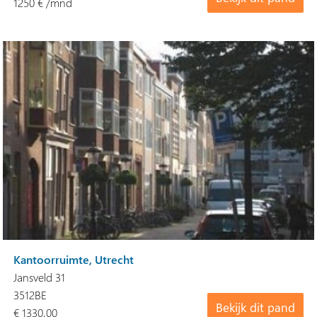
1250 € /mnd
Kantoorruimte, Utrecht
Jansveld 31
3512BE
Bekijk dit pand
€ 1330,00