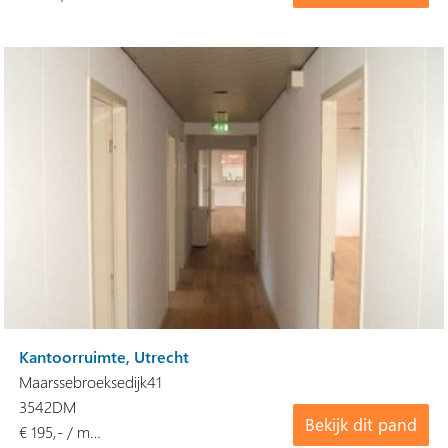
Kantoorruimte, Utrecht
Maarssebroeksedijk41
3542DM
Bekijk dit pand
€ 195,- / m…