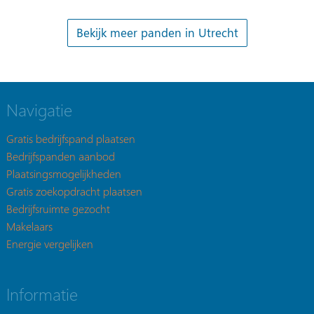
Navigatie
Gratis bedrijfspand plaatsen
Bedrijfspanden aanbod
Plaatsingsmogelijkheden
Gratis zoekopdracht plaatsen
Bedrijfsruimte gezocht
Makelaars
Energie vergelijken
Informatie