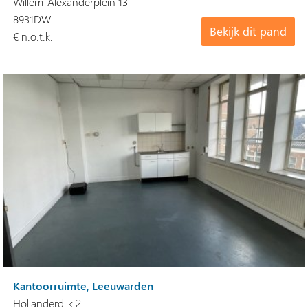
Willem-Alexanderplein 13
8931DW
Bekijk dit pand
€ n.o.t.k.
Kantoorruimte, Leeuwarden
Hollanderdijk 2