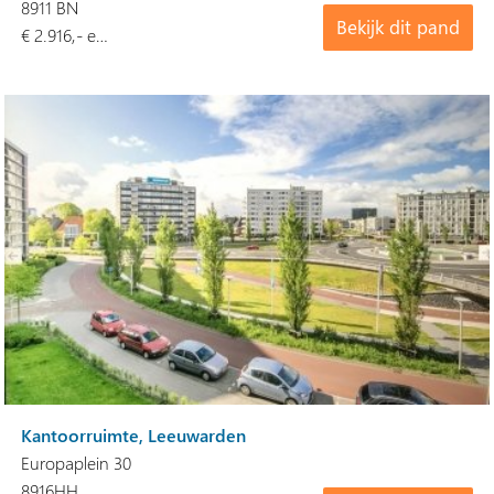
8911 BN
Bekijk dit pand
€ 2.916,- e…
Kantoorruimte, Leeuwarden
Europaplein 30
8916HH