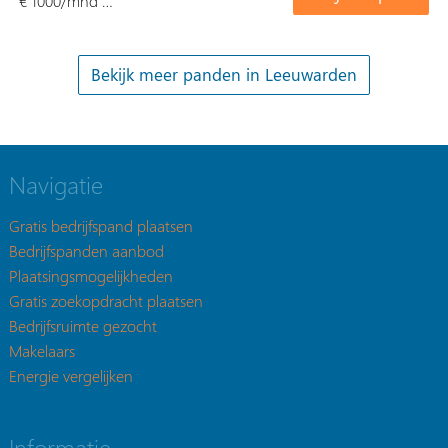
€ 1000/mnd …
Navigatie
Gratis bedrijfspand plaatsen
Bedrijfspanden aanbod
Plaatsingsmogelijkheden
Gratis zoekopdracht plaatsen
Bedrijfsruimte gezocht
Makelaars
Energie vergelijken
Informatie