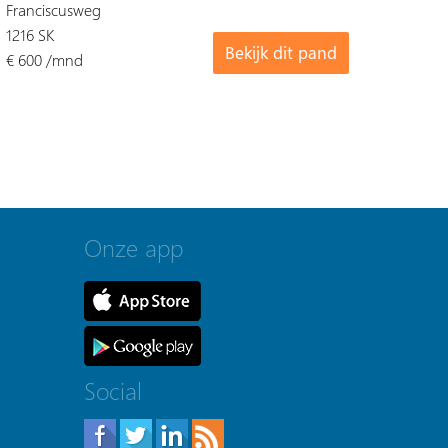
Franciscusweg
1216 SK
Bekijk dit pand
€ 600 /mnd
Onze app
Social