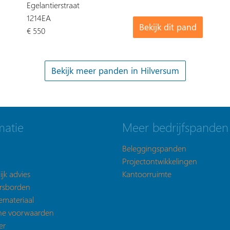
Egelantierstraat
1214EA
Bekijk dit pand
€ 550
matie
Meer bedrijfspanden
Beleggingspanden
Projectontwikkelingen
ijk advies
Kantoorruimte
rsborden
emateriaal
ne voorwaarden
er