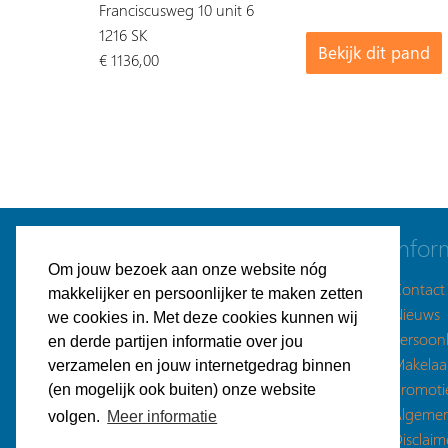
Franciscusweg 10 unit 6
1216 SK
Bekijk dit pand
€ 1136,00
Navigatie
Infor
Om jouw bezoek aan onze website nóg
Gratis bedrijfspand plaatsen
Contact
makkelijker en persoonlijker te maken zetten
Bedrijfspanden aanbod
Nieuws
we cookies in. Met deze cookies kunnen wij
Plaatsingsmogelijkheden
Persoonl
en derde partijen informatie over jou
Gratis zoekopdracht plaatsen
Makelaa
verzamelen en jouw internetgedrag binnen
Bedrijfsruimte gezocht
Promoti
(en mogelijk ook buiten) onze website
Makelaars
Algeme
volgen.
Meer informatie
Energie vergelijken
Disclaim