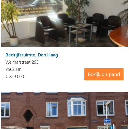
Bedrijfsruimte, Den Haag
Weimarstraat 293
2562 HK
Bekijk dit pand
€ 229.000