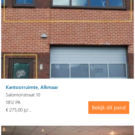
Kantoorruimte, Alkmaar
Salomonstraat 10
1812 PA
Bekijk dit pand
€ 275,00 p/…