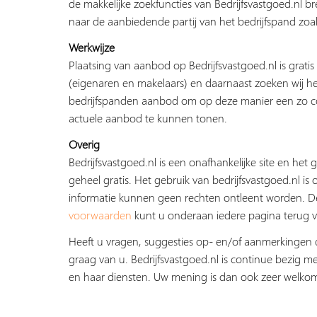
de makkelijke zoekfuncties van Bedrijfsvastgoed.nl b
naar de aanbiedende partij van het bedrijfspand zoal
Werkwijze
Plaatsing van aanbod op Bedrijfsvastgoed.nl is grati
(eigenaren en makelaars) en daarnaast zoeken wij he
bedrijfspanden aanbod om op deze manier een zo c
actuele aanbod te kunnen tonen.
Overig
Bedrijfsvastgoed.nl is een onafhankelijke site en het g
geheel gratis. Het gebruik van bedrijfsvastgoed.nl is 
informatie kunnen geen rechten ontleent worden. 
voorwaarden
kunt u onderaan iedere pagina terug v
Heeft u vragen, suggesties op- en/of aanmerkingen 
graag van u. Bedrijfsvastgoed.nl is continue bezig me
en haar diensten. Uw mening is dan ook zeer welko