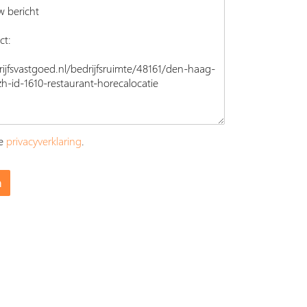
ze
privacyverklaring
.