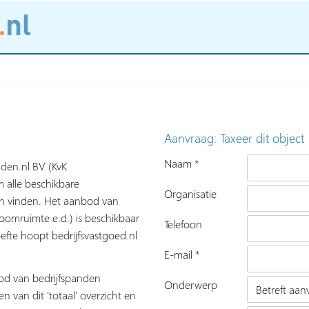
Aanvraag: Taxeer dit object
Naam *
nden.nl BV (KvK
 alle beschikbare
Organisatie
nen vinden. Het aanbod van
roomruimte e.d.) is beschikbaar
Telefoon
fte hoopt bedrijfsvastgoed.nl
E-mail *
bod van bedrijfspanden
Onderwerp
n van dit 'totaal' overzicht en