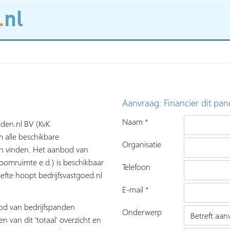
Aanvraag: Financier dit pan
Naam *
nden.nl BV (KvK
 alle beschikbare
Organisatie
nen vinden. Het aanbod van
roomruimte e.d.) is beschikbaar
Telefoon
fte hoopt bedrijfsvastgoed.nl
E-mail *
bod van bedrijfspanden
Onderwerp
n van dit 'totaal' overzicht en