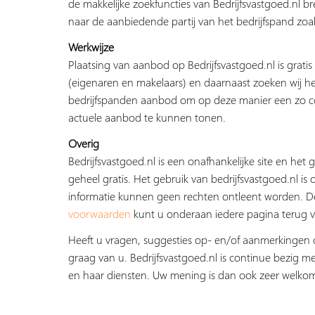
de makkelijke zoekfuncties van Bedrijfsvastgoed.nl b
naar de aanbiedende partij van het bedrijfspand zoal
Werkwijze
Plaatsing van aanbod op Bedrijfsvastgoed.nl is grati
(eigenaren en makelaars) en daarnaast zoeken wij he
bedrijfspanden aanbod om op deze manier een zo c
actuele aanbod te kunnen tonen.
Overig
Bedrijfsvastgoed.nl is een onafhankelijke site en het g
geheel gratis. Het gebruik van bedrijfsvastgoed.nl is 
informatie kunnen geen rechten ontleent worden. 
voorwaarden
kunt u onderaan iedere pagina terug v
Heeft u vragen, suggesties op- en/of aanmerkingen 
graag van u. Bedrijfsvastgoed.nl is continue bezig me
en haar diensten. Uw mening is dan ook zeer welko