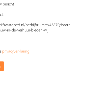
ze
privacyverklaring
.