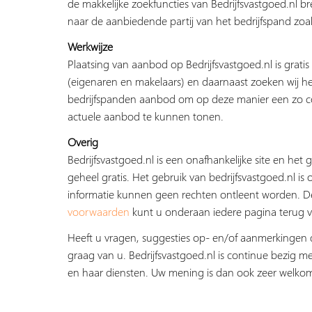
de makkelijke zoekfuncties van Bedrijfsvastgoed.nl b
naar de aanbiedende partij van het bedrijfspand zoal
Werkwijze
Plaatsing van aanbod op Bedrijfsvastgoed.nl is grati
(eigenaren en makelaars) en daarnaast zoeken wij he
bedrijfspanden aanbod om op deze manier een zo c
actuele aanbod te kunnen tonen.
Overig
Bedrijfsvastgoed.nl is een onafhankelijke site en het g
geheel gratis. Het gebruik van bedrijfsvastgoed.nl is 
informatie kunnen geen rechten ontleent worden. 
voorwaarden
kunt u onderaan iedere pagina terug v
Heeft u vragen, suggesties op- en/of aanmerkingen 
graag van u. Bedrijfsvastgoed.nl is continue bezig me
en haar diensten. Uw mening is dan ook zeer welko