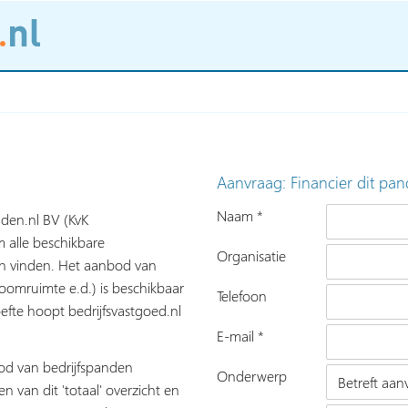
Aanvraag: Financier dit pan
Naam *
nden.nl BV (KvK
 alle beschikbare
Organisatie
nen vinden. Het aanbod van
roomruimte e.d.) is beschikbaar
Telefoon
fte hoopt bedrijfsvastgoed.nl
E-mail *
bod van bedrijfspanden
Onderwerp
n van dit 'totaal' overzicht en