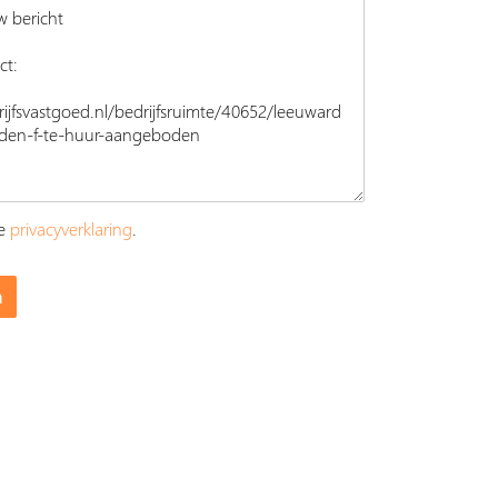
ze
privacyverklaring
.