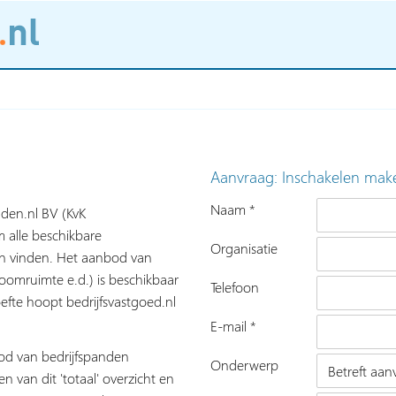
Aanvraag: Inschakelen mak
Naam *
nden.nl BV (KvK
 alle beschikbare
Organisatie
nen vinden. Het aanbod van
roomruimte e.d.) is beschikbaar
Telefoon
fte hoopt bedrijfsvastgoed.nl
E-mail *
bod van bedrijfspanden
Onderwerp
n van dit 'totaal' overzicht en