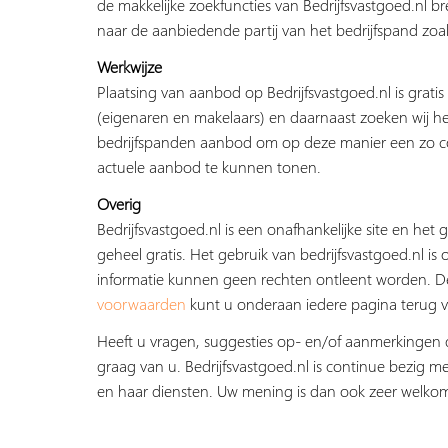
de makkelijke zoekfuncties van Bedrijfsvastgoed.nl b
naar de aanbiedende partij van het bedrijfspand zoal
Werkwijze
Plaatsing van aanbod op Bedrijfsvastgoed.nl is grati
(eigenaren en makelaars) en daarnaast zoeken wij he
bedrijfspanden aanbod om op deze manier een zo c
actuele aanbod te kunnen tonen.
Overig
Bedrijfsvastgoed.nl is een onafhankelijke site en het g
geheel gratis. Het gebruik van bedrijfsvastgoed.nl is 
informatie kunnen geen rechten ontleent worden. 
voorwaarden
kunt u onderaan iedere pagina terug v
Heeft u vragen, suggesties op- en/of aanmerkingen 
graag van u. Bedrijfsvastgoed.nl is continue bezig me
en haar diensten. Uw mening is dan ook zeer welko