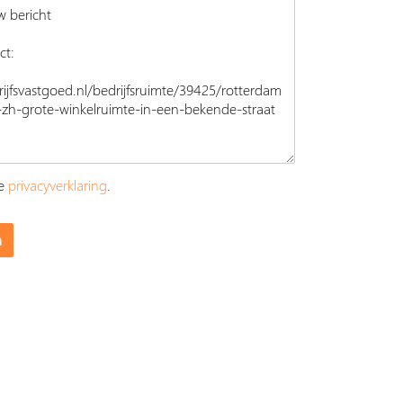
ze
privacyverklaring
.