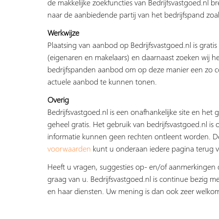
de makkelijke zoekfuncties van Bedrijfsvastgoed.nl b
naar de aanbiedende partij van het bedrijfspand zoal
Werkwijze
Plaatsing van aanbod op Bedrijfsvastgoed.nl is grati
(eigenaren en makelaars) en daarnaast zoeken wij he
bedrijfspanden aanbod om op deze manier een zo c
actuele aanbod te kunnen tonen.
Overig
Bedrijfsvastgoed.nl is een onafhankelijke site en het g
geheel gratis. Het gebruik van bedrijfsvastgoed.nl is 
informatie kunnen geen rechten ontleent worden. 
voorwaarden
kunt u onderaan iedere pagina terug v
Heeft u vragen, suggesties op- en/of aanmerkingen 
graag van u. Bedrijfsvastgoed.nl is continue bezig me
en haar diensten. Uw mening is dan ook zeer welko