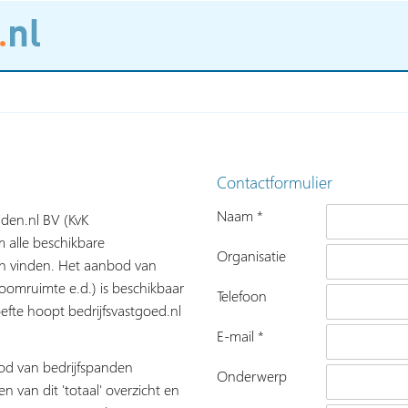
Contactformulier
Naam *
nden.nl BV (KvK
 alle beschikbare
Organisatie
nen vinden. Het aanbod van
roomruimte e.d.) is beschikbaar
Telefoon
fte hoopt bedrijfsvastgoed.nl
E-mail *
bod van bedrijfspanden
Onderwerp
n van dit 'totaal' overzicht en