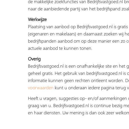
de makkelijke zoekfuncties van Bedrijfsvastgoed.nl b
naar de aanbiedende partij van het bedrijfspand zoal
Werkwijze
Plaatsing van aanbod op Bedrijfsvastgoed.nl is grati
(eigenaren en makelaars) en daarnaast zoeken wij he
bedrijfspanden aanbod om op deze manier een zo c
actuele aanbod te kunnen tonen.
Overig
Bedrijfsvastgoed.nl is een onafhankelijke site en het g
geheel gratis. Het gebruik van bedrijfsvastgoed.nl is 
informatie kunnen geen rechten ontleent worden. 
voorwaarden
kunt u onderaan iedere pagina terug v
Heeft u vragen, suggesties op- en/of aanmerkingen 
graag van u. Bedrijfsvastgoed.nl is continue bezig me
en haar diensten. Uw mening is dan ook zeer welko