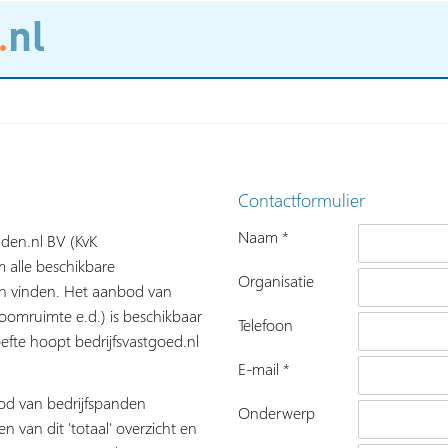
Contactformulier
Naam *
nden.nl BV (KvK
 alle beschikbare
Organisatie
nen vinden. Het aanbod van
roomruimte e.d.) is beschikbaar
Telefoon
fte hoopt bedrijfsvastgoed.nl
E-mail *
bod van bedrijfspanden
Onderwerp
n van dit 'totaal' overzicht en