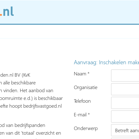
Aanvraag: Inschakelen mak
Naam *
nden.nl BV (KvK
 alle beschikbare
Organisatie
nen vinden. Het aanbod van
roomruimte e.d.) is beschikbaar
Telefoon
fte hoopt bedrijfsvastgoed.nl
E-mail *
bod van bedrijfspanden
Onderwerp
n van dit 'totaal' overzicht en