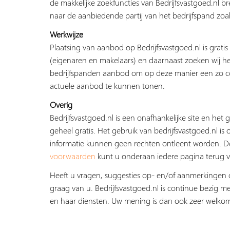
de makkelijke zoekfuncties van Bedrijfsvastgoed.nl b
naar de aanbiedende partij van het bedrijfspand zoal
Werkwijze
Plaatsing van aanbod op Bedrijfsvastgoed.nl is grati
(eigenaren en makelaars) en daarnaast zoeken wij he
bedrijfspanden aanbod om op deze manier een zo c
actuele aanbod te kunnen tonen.
Overig
Bedrijfsvastgoed.nl is een onafhankelijke site en het g
geheel gratis. Het gebruik van bedrijfsvastgoed.nl is 
informatie kunnen geen rechten ontleent worden. 
voorwaarden
kunt u onderaan iedere pagina terug v
Heeft u vragen, suggesties op- en/of aanmerkingen 
graag van u. Bedrijfsvastgoed.nl is continue bezig me
en haar diensten. Uw mening is dan ook zeer welko