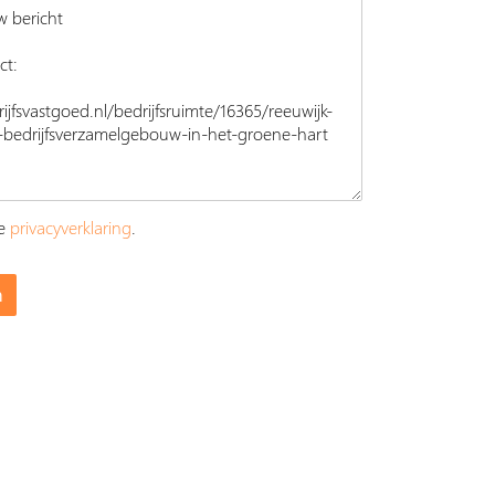
ze
privacyverklaring
.