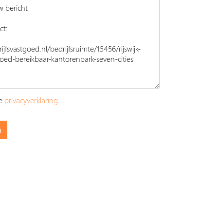
ze
privacyverklaring
.