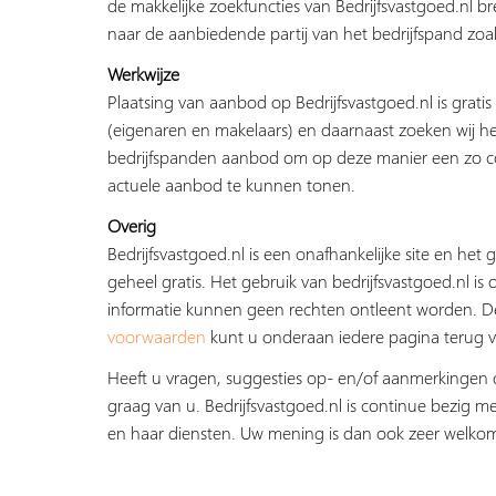
de makkelijke zoekfuncties van Bedrijfsvastgoed.nl b
naar de aanbiedende partij van het bedrijfspand zoal
Werkwijze
Plaatsing van aanbod op Bedrijfsvastgoed.nl is grati
(eigenaren en makelaars) en daarnaast zoeken wij he
bedrijfspanden aanbod om op deze manier een zo c
actuele aanbod te kunnen tonen.
Overig
Bedrijfsvastgoed.nl is een onafhankelijke site en het g
geheel gratis. Het gebruik van bedrijfsvastgoed.nl is 
informatie kunnen geen rechten ontleent worden. 
voorwaarden
kunt u onderaan iedere pagina terug v
Heeft u vragen, suggesties op- en/of aanmerkingen 
graag van u. Bedrijfsvastgoed.nl is continue bezig me
en haar diensten. Uw mening is dan ook zeer welko