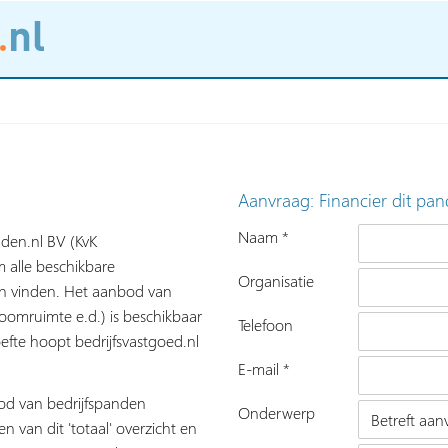
Aanvraag: Financier dit pan
Naam *
nden.nl BV (KvK
 alle beschikbare
Organisatie
nen vinden. Het aanbod van
roomruimte e.d.) is beschikbaar
Telefoon
fte hoopt bedrijfsvastgoed.nl
E-mail *
bod van bedrijfspanden
Onderwerp
n van dit 'totaal' overzicht en