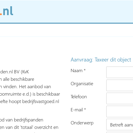
Aanvraag: Taxeer dit object
Naam *
nden.nl BV (KvK
 alle beschikbare
Organisatie
nen vinden. Het aanbod van
roomruimte e.d.) is beschikbaar
Telefoon
fte hoopt bedrijfsvastgoed.nl
E-mail *
bod van bedrijfspanden
Onderwerp
n van dit 'totaal' overzicht en