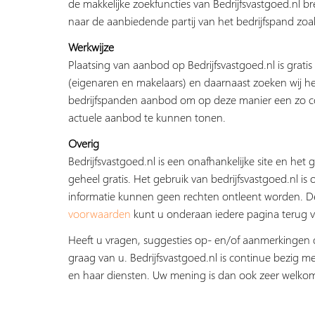
de makkelijke zoekfuncties van Bedrijfsvastgoed.nl b
naar de aanbiedende partij van het bedrijfspand zoal
Werkwijze
Plaatsing van aanbod op Bedrijfsvastgoed.nl is grati
(eigenaren en makelaars) en daarnaast zoeken wij he
bedrijfspanden aanbod om op deze manier een zo c
actuele aanbod te kunnen tonen.
Overig
Bedrijfsvastgoed.nl is een onafhankelijke site en het g
geheel gratis. Het gebruik van bedrijfsvastgoed.nl is 
informatie kunnen geen rechten ontleent worden. 
voorwaarden
kunt u onderaan iedere pagina terug v
Heeft u vragen, suggesties op- en/of aanmerkingen 
graag van u. Bedrijfsvastgoed.nl is continue bezig me
en haar diensten. Uw mening is dan ook zeer welko