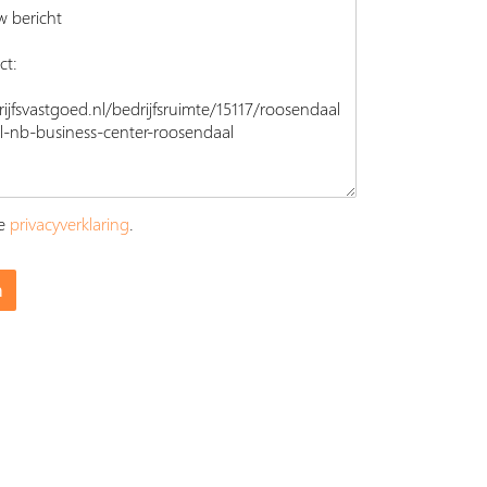
ze
privacyverklaring
.