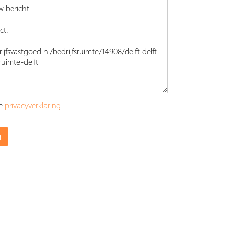
ze
privacyverklaring
.