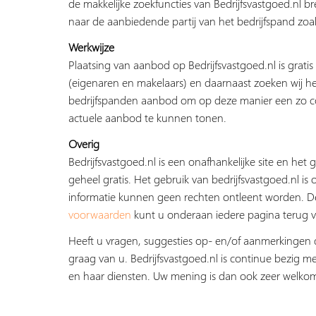
de makkelijke zoekfuncties van Bedrijfsvastgoed.nl b
naar de aanbiedende partij van het bedrijfspand zoal
Werkwijze
Plaatsing van aanbod op Bedrijfsvastgoed.nl is grati
(eigenaren en makelaars) en daarnaast zoeken wij he
bedrijfspanden aanbod om op deze manier een zo c
actuele aanbod te kunnen tonen.
Overig
Bedrijfsvastgoed.nl is een onafhankelijke site en het g
geheel gratis. Het gebruik van bedrijfsvastgoed.nl is 
informatie kunnen geen rechten ontleent worden. 
voorwaarden
kunt u onderaan iedere pagina terug v
Heeft u vragen, suggesties op- en/of aanmerkingen 
graag van u. Bedrijfsvastgoed.nl is continue bezig me
en haar diensten. Uw mening is dan ook zeer welko