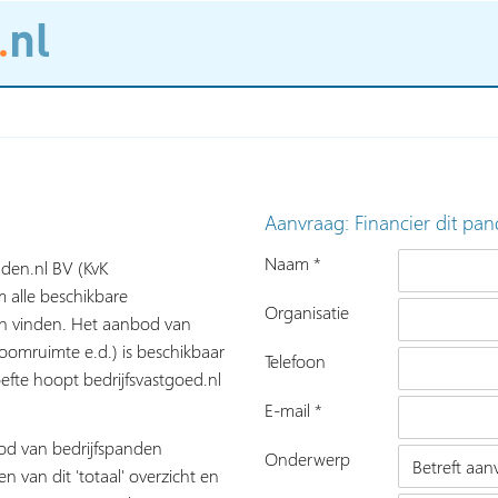
Aanvraag: Financier dit pan
Naam *
nden.nl BV (KvK
 alle beschikbare
Organisatie
nen vinden. Het aanbod van
roomruimte e.d.) is beschikbaar
Telefoon
fte hoopt bedrijfsvastgoed.nl
E-mail *
bod van bedrijfspanden
Onderwerp
n van dit 'totaal' overzicht en