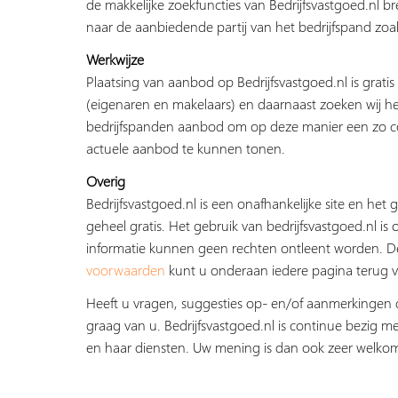
de makkelijke zoekfuncties van Bedrijfsvastgoed.nl b
naar de aanbiedende partij van het bedrijfspand zoal
Werkwijze
Plaatsing van aanbod op Bedrijfsvastgoed.nl is grati
(eigenaren en makelaars) en daarnaast zoeken wij he
bedrijfspanden aanbod om op deze manier een zo c
actuele aanbod te kunnen tonen.
Overig
Bedrijfsvastgoed.nl is een onafhankelijke site en het g
geheel gratis. Het gebruik van bedrijfsvastgoed.nl is 
informatie kunnen geen rechten ontleent worden. 
voorwaarden
kunt u onderaan iedere pagina terug v
Heeft u vragen, suggesties op- en/of aanmerkingen 
graag van u. Bedrijfsvastgoed.nl is continue bezig me
en haar diensten. Uw mening is dan ook zeer welko