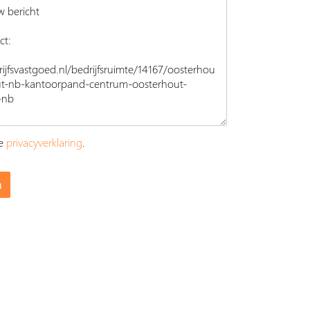
ze
privacyverklaring
.