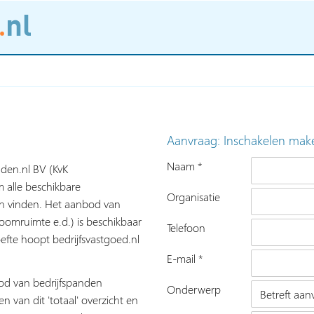
Aanvraag: Inschakelen mak
Naam *
nden.nl BV (KvK
 alle beschikbare
Organisatie
nen vinden. Het aanbod van
roomruimte e.d.) is beschikbaar
Telefoon
fte hoopt bedrijfsvastgoed.nl
E-mail *
bod van bedrijfspanden
Onderwerp
n van dit 'totaal' overzicht en