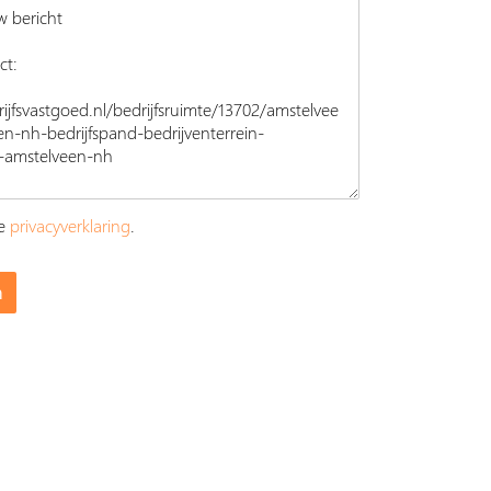
ze
privacyverklaring
.