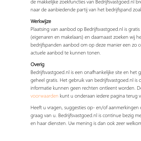
de makkelijke zoekfuncties van Bedrijfsvastgoed.nl b
naar de aanbiedende partij van het bedrijfspand zoal
Werkwijze
Plaatsing van aanbod op Bedrijfsvastgoed.nl is grati
(eigenaren en makelaars) en daarnaast zoeken wij he
bedrijfspanden aanbod om op deze manier een zo c
actuele aanbod te kunnen tonen.
Overig
Bedrijfsvastgoed.nl is een onafhankelijke site en het g
geheel gratis. Het gebruik van bedrijfsvastgoed.nl is 
informatie kunnen geen rechten ontleent worden. 
voorwaarden
kunt u onderaan iedere pagina terug v
Heeft u vragen, suggesties op- en/of aanmerkingen 
graag van u. Bedrijfsvastgoed.nl is continue bezig me
en haar diensten. Uw mening is dan ook zeer welko