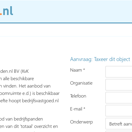
Aanvraag: Taxeer dit object
Naam *
nden.nl BV (KvK
 alle beschikbare
Organisatie
nen vinden. Het aanbod van
roomruimte e.d.) is beschikbaar
Telefoon
fte hoopt bedrijfsvastgoed.nl
E-mail *
bod van bedrijfspanden
Onderwerp
n van dit 'totaal' overzicht en