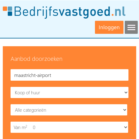
Inloggen
Aanbod doorzoeken
2
Van m