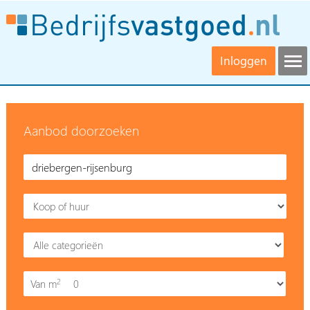
Inloggen
Aanbod doorzoeken
2
Van m