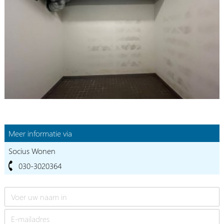
Meer informatie via
Socius Wonen
030-3020364