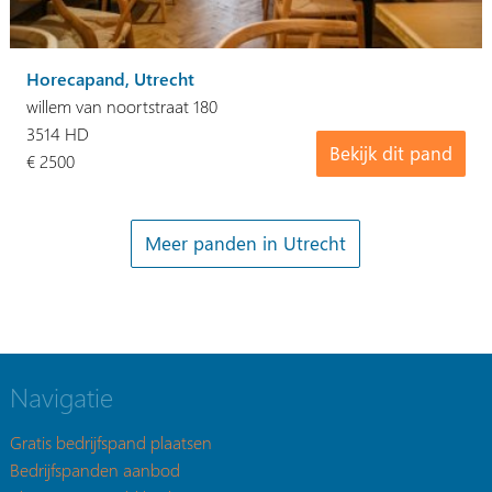
Horecapand, Utrecht
willem van noortstraat 180
3514 HD
Bekijk dit pand
€ 2500
Meer panden in Utrecht
Navigatie
Gratis bedrijfspand plaatsen
Bedrijfspanden aanbod