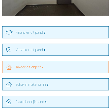
Financier dit pand
Verzeker dit pand
Taxeer dit object
Schakel makelaar in
Plaats bedrijfspand