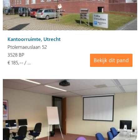
Kantoorruimte, Utrecht
Ptolemaeuslaan 52
3528 BP
Bekijk dit pand
€ 185,-- / …