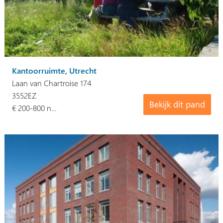
Kantoorruimte, Utrecht
Laan van Chartroise 174
3552EZ
Bekijk dit pand
€ 200-800 n…