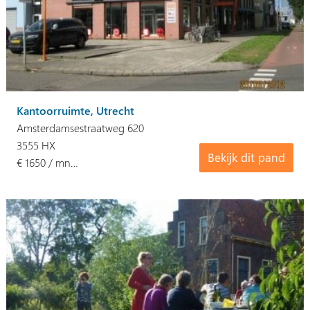
Kantoorruimte, Utrecht
Amsterdamsestraatweg 620
3555 HX
Bekijk dit pand
€ 1650 / mn…