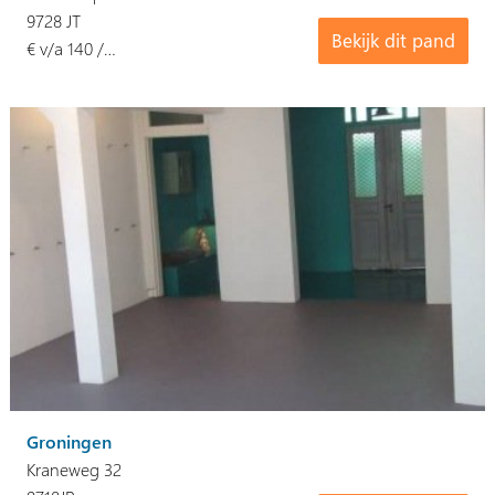
9728 JT
Bekijk dit pand
€ v/a 140 /…
Groningen
Kraneweg 32