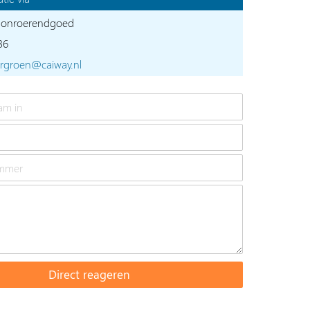
 onroerendgoed
36
wrgroen@caiway.nl