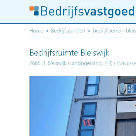
Home
Bedrijfspanden
bedrijfsterrein blei
Bedrijfsruimte Bleiswijk
2665 JL Bleiswijk (Lansingerland, ZH)
(2721x bek