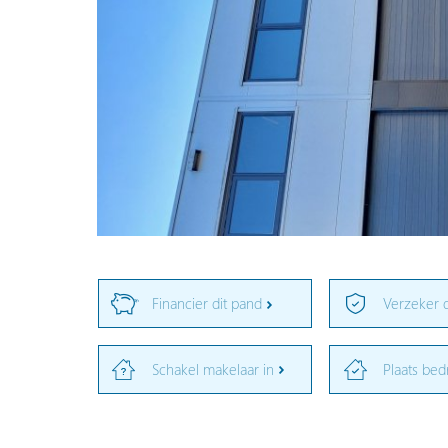
Financier dit pand
Verzeker 
Schakel makelaar in
Plaats bed