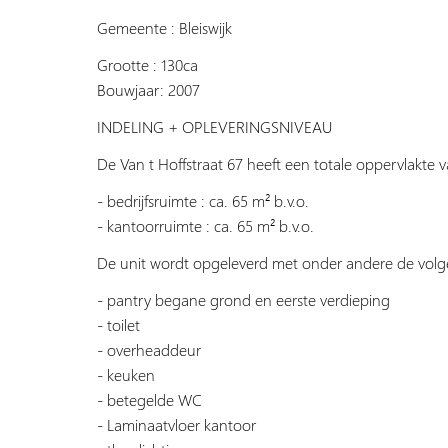
Gemeente : Bleiswijk
Grootte : 130ca
Bouwjaar: 2007
INDELING + OPLEVERINGSNIVEAU
De Van t Hoffstraat 67 heeft een totale oppervlakte v
- bedrijfsruimte : ca. 65 m² b.v.o.
- kantoorruimte : ca. 65 m² b.v.o.
De unit wordt opgeleverd met onder andere de vol
- pantry begane grond en eerste verdieping
- toilet
- overheaddeur
- keuken
- betegelde WC
- Laminaatvloer kantoor