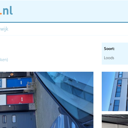
swijk
Soort:
Loods
eken)