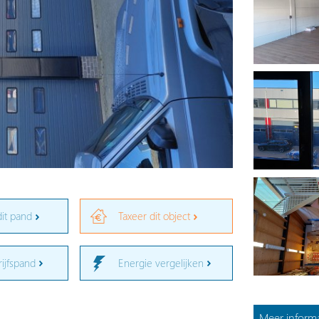
dit pand
Taxeer dit object
rijfspand
Energie vergelijken
Meer informa