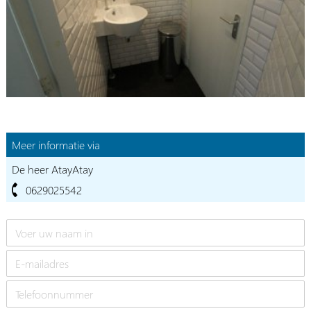
Meer informatie via
De heer AtayAtay
0629025542