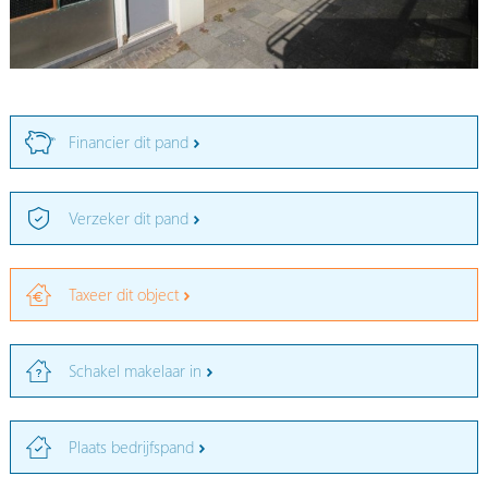
Financier dit pand
Verzeker dit pand
Taxeer dit object
Schakel makelaar in
Plaats bedrijfspand