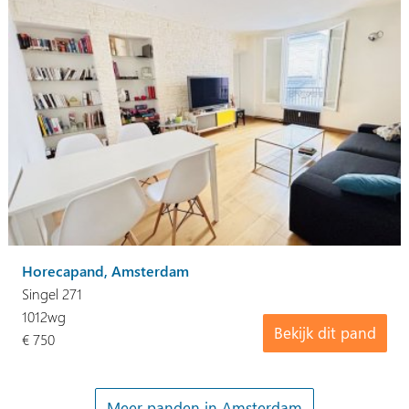
Horecapand, Amsterdam
Singel 271
1012wg
Bekijk dit pand
€ 750
Meer panden in Amsterdam