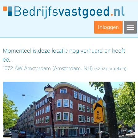
Inloggen
Momenteel is deze locatie nog verhuurd en heeft
ee…
1072 AW Amsterdam (Amsterdam, NH)
(3262x bekeken)