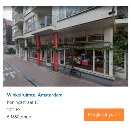
Winkelruimte, Amsterdam
Koningsstraat 15
1011 ES
Bekijk dit pand
€ 1650 /mnd