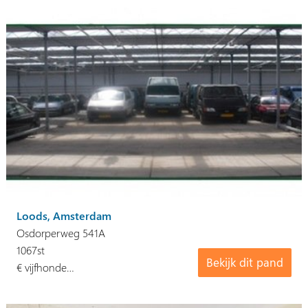
Loods, Amsterdam
Osdorperweg 541A
1067st
Bekijk dit pand
€ vijfhonde…