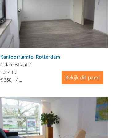
Kantoorruimte, Rotterdam
Galateestraat 7
3044 EC
Bekijk dit pand
€ 350,- / …