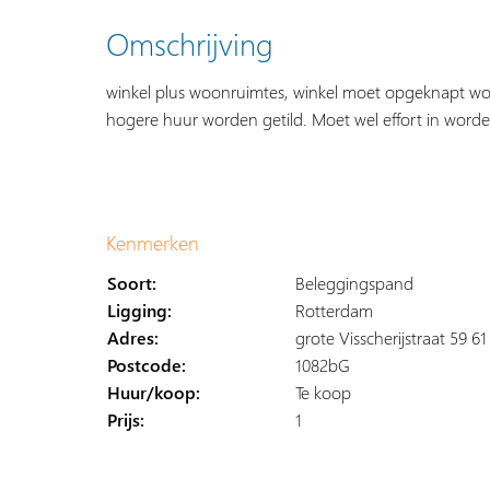
Omschrijving
winkel plus woonruimtes, winkel moet opgeknapt w
hogere huur worden getild. Moet wel effort in word
Kenmerken
Soort:
Beleggingspand
Ligging:
Rotterdam
Adres:
grote Visscherijstraat 59 6
Postcode:
1082bG
Huur/koop:
Te koop
Prijs:
1