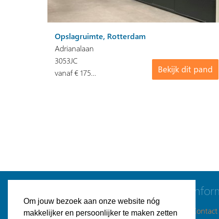
Opslagruimte, Rotterdam
Adrianalaan
3053JC
Bekijk dit pand
vanaf € 175…
Navigatie
Infor
Om jouw bezoek aan onze website nóg
Gratis bedrijfspand plaatsen
Contact
makkelijker en persoonlijker te maken zetten