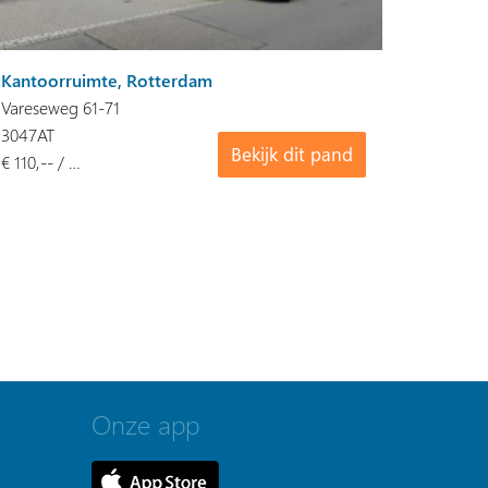
Kantoorruimte, Rotterdam
Vareseweg 61-71
3047AT
Bekijk dit pand
€ 110,-- / …
Onze app