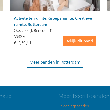
Activiteitenruimte, Groepsruimte, Creatieve
ruimte, Rotterdam
Oostzeedijk Beneden 11
3062 VJ
Bekijk dit pand
€ 12,50 / d…
Meer panden in Rotterdam
matie
Meer bedrijfspanden
Beleggingspanden