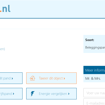
Soort:
Beleggingspa
ken)
Meer informa
dit pand
Taxeer dit object
Mr. & Mrs.
rijfspand
Energie vergelijken