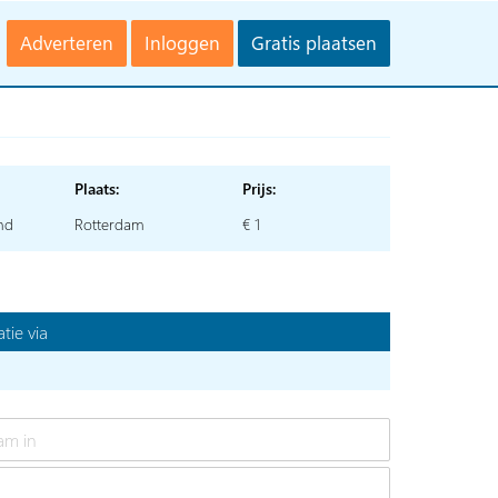
Adverteren
Inloggen
Gratis plaatsen
Plaats:
Prijs:
nd
Rotterdam
€ 1
tie via