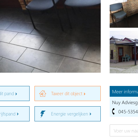
Meer informa
dit pand
Taxeer dit object
Nuy Adviesg
045-5354
rijfspand
Energie vergelijken