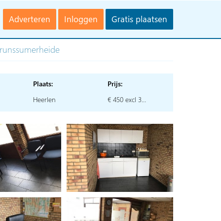
Adverteren
Inloggen
Gratis plaatsen
Brunssumerheide
Plaats:
Prijs:
Heerlen
€ 450 excl 3…