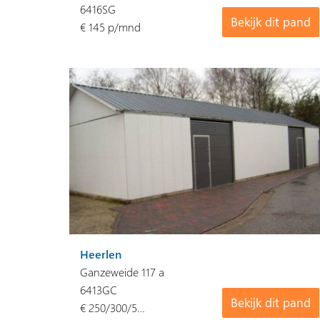
6416SG
Bekijk dit pand
€ 145 p/mnd
Heerlen
Ganzeweide 117 a
6413GC
Bekijk dit pand
€ 250/300/5…