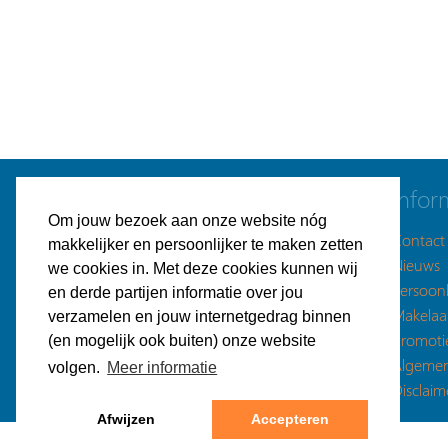
Navigatie
Infor
Om jouw bezoek aan onze website nóg
Gratis bedrijfspand plaatsen
Contact
makkelijker en persoonlijker te maken zetten
Bedrijfspanden aanbod
Nieuws
we cookies in. Met deze cookies kunnen wij
Plaatsingsmogelijkheden
Persoonl
en derde partijen informatie over jou
Gratis zoekopdracht plaatsen
Makelaa
verzamelen en jouw internetgedrag binnen
Bedrijfsruimte gezocht
Promoti
(en mogelijk ook buiten) onze website
Makelaars
Algeme
volgen.
Meer informatie
Energie vergelijken
Disclaim
Afwijzen
Accepteren