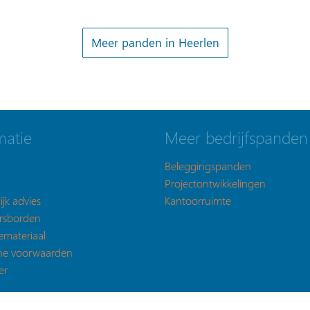
Meer panden in Heerlen
matie
Meer bedrijfspanden
Beleggingspanden
Projectontwikkelingen
ijk advies
Kantoorruimte
rsborden
emateriaal
ne voorwaarden
er