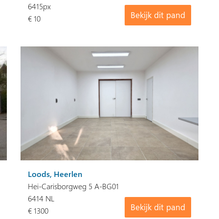
6415px
Bekijk dit pand
€ 10
Loods, Heerlen
Hei-Carisborgweg 5 A-BG01
6414 NL
Bekijk dit pand
€ 1300