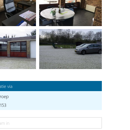
tie via
roep
153