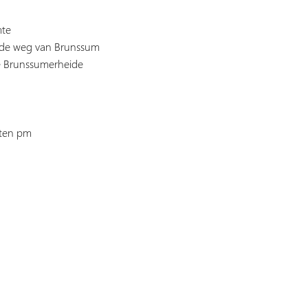
mte
de weg van Brunssum
e Brunssumerheide
sten pm