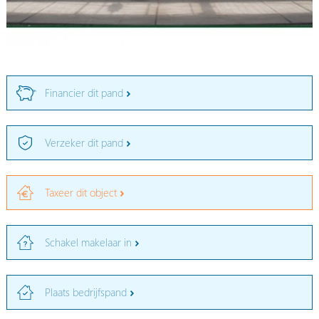
Financier dit pand
Verzeker dit pand
Taxeer dit object
Schakel makelaar in
Plaats bedrijfspand