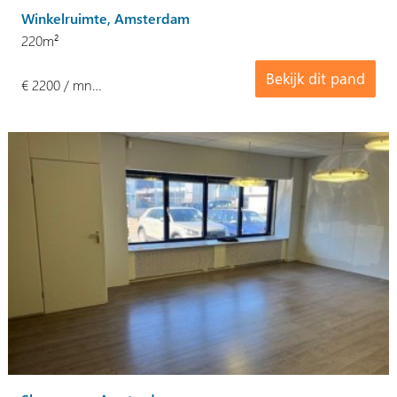
Winkelruimte, Amsterdam
220m²
Bekijk dit pand
€ 2200 / mn…