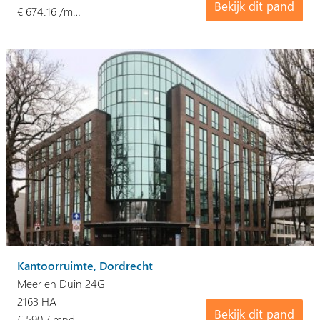
Bekijk dit pand
€ 674.16 /m…
Kantoorruimte, Dordrecht
Meer en Duin 24G
2163 HA
Bekijk dit pand
€ 590 / mnd