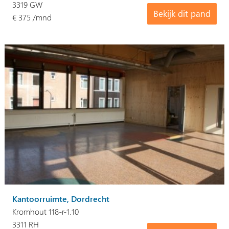
3319 GW
Bekijk dit pand
€ 375 /mnd
Kantoorruimte, Dordrecht
Kromhout 118-r-1.10
3311 RH