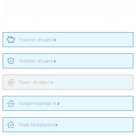
Financier dit pand
Verzeker dit pand
Taxeer dit object
Schakel makelaar in
Plaats bedrijfspand